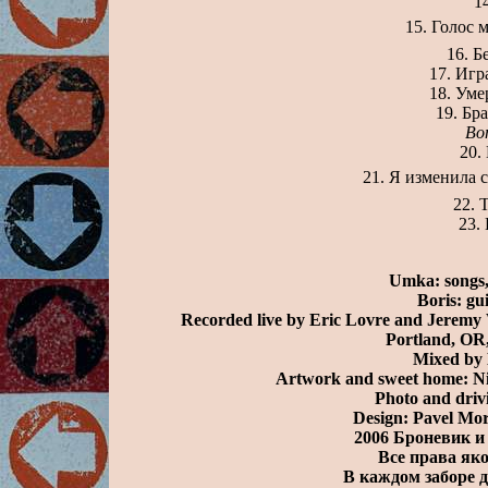
Голос 
Б
Игра
Уме
Бр
Bon
Я изменила с
Т
Umka: songs, 
Boris: gui
Recorded live by Eric Lovre and Jeremy
Portland, OR
Mixed by 
Artwork and sweet home: Ni
Photo and driv
Design: Pavel Mo
2006 Броневик и
Все права я
В каждом заборе 