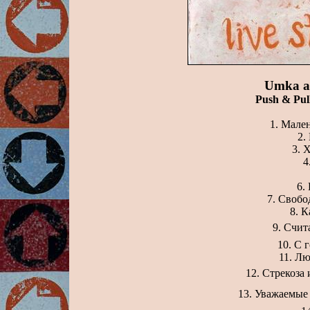
Umka a
Push & Pull
Мале
Х
Свобо
К
Счит
С г
Лю
Стрекоза 
Уважаемые