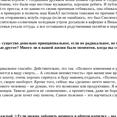
 Помню, что были еще местные музыканты, хорошие ребята. И публик
й-то прессы, я по каким-то своим причинам отбивалась, она обижа
, и примерно в полночь наш КамАЗ застопила таможня по причине 
ом отправились вглубь города (если не ошибаюсь, это был Смоленск
прозительно-солнечным холодным утром досыпали в кафешке в Вязьм
семья уехала оттуда, а все оставшиеся родственники погибли в пер
 существо довольно принципиальное, если не радикальное, не 
тью другое? Много ли в вашей жизни было моментов, когда вы с
дикальное спасибо. Действительно, это так. «Полного изменения 
имеется в виду смерть… А «полная неизвестность» при жизни мне вря
ли захочу, очень хорошо спрячусь и буду наконец отдыхать. «Полнос
ает, скорее наоборот. Кроме того, сейчас мы «делаем» нечто вмест
нового человека – не думаю, что это возможно или продуктивно. Я 
 концов. Тяжело даются не «изменения», а препятствия, даже не бор
а самом деле хочет ему помочь. Самое полезное – это научиться сл
 каждый :) Если можно добавить немного в общую копилку – вы