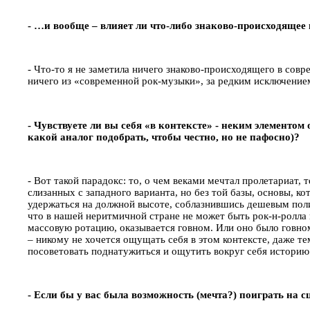
- …и вообще – влияет ли что-либо знаково-происходящее
- Что-то я не заметила ничего знаково-происходящего в сов
ничего из «современной рок-музыки», за редким исключение
- Чувствуете ли вы себя «в контексте» - неким элементо
какой аналог подобрать, чтобы честно, но не пафосно)?
- Вот такой парадокс: то, о чем веками мечтал пролетариат,
слизанных с западного варианта, но без той базы, основы, к
удержаться на должной высоте, соблазнившись дешевым поли
что в нашей неритмичной стране не может быть рок-н-ролла к
массовую ротацию, оказывается говном. Или оно было говном
– никому не хочется ощущать себя в этом контексте, даже тем
посоветовать поднатужиться и ощутить вокруг себя историю
- Если бы у вас была возможность (мечта?) поиграть на