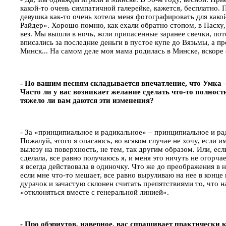
какой-то очень симпатичной галерейке, кажется, бесплатно.
девушка как-то очень хотела меня фотографировать для како
Райдер». Хорошо помню, как ехали обратно стопом, в Пасху
вез. Мы вышли в ночь, жгли припасенные заранее свечки, пот
вписались за последние деньги в пустое купе до Вязьмы, а 
Минск... На самом деле моя мама родилась в Минске, вскоре 
- По вашим песням складывается впечатление, что Умка –
Часто ли у вас возникает желание сделать что-то полнос
тяжело ли вам даются эти изменения?
- За «принципиальное и радикальное» – принципиальное и ра
Пожалуй, этого я опасаюсь, во всяком случае не хочу, если 
вылезу на поверхность, не тем, так другим образом. Или, ес
сделала, все равно получаюсь я, и меня это ничуть не огорч
я всегда действовала в одиночку. Что же до преображения в 
если мне что-то мешает, все равно выруливаю на нее в конце
дурачок и зачастую склонен считать препятствиями то, что н
«отклоняться вместе с генеральной линией».
- Про обэриутов, наверное, вас спрашивает практически