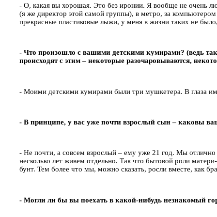
- О, какая вы хорошая. Это без иронии. Я вообще не очень лю
(я же директор этой самой группы), в метро, за компьютером
прекрасные пластиковые лыжи, у меня в жизни таких не было, 
- Что произошло с вашими детскими кумирами? (ведь так
происходят с этим – некоторые разочаровываются, некот
- Моими детскими кумирами были три мушкетера. В глаза им 
- В принципе, у вас уже почти взрослый сын – каковы в
- Не почти, а совсем взрослый – ему уже 21 год. Мы отличн
несколько лет живем отдельно. Так что бытовой роли матер
бунт. Тем более что мы, можно сказать, росли вместе, как б
- Могли ли бы вы поехать в какой-нибудь незнакомый гор