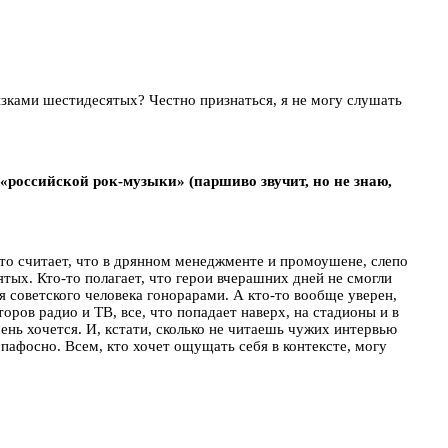
ызками шестидесятых? Честно признаться, я не могу слушать
 «российской рок-музыки» (паршиво звучит, но не знаю,
о-то считает, что в дрянном менеджменте и промоушене, слепо
ятых. Кто-то полагает, что герои вчерашних дней не смогли
советского человека гонорарами. А кто-то вообще уверен,
оров радио и ТВ, все, что попадает наверх, на стадионы и в
ень хочется. И, кстати, сколько не читаешь чужих интервью
е пафосно. Всем, кто хочет ощущать себя в контексте, могу