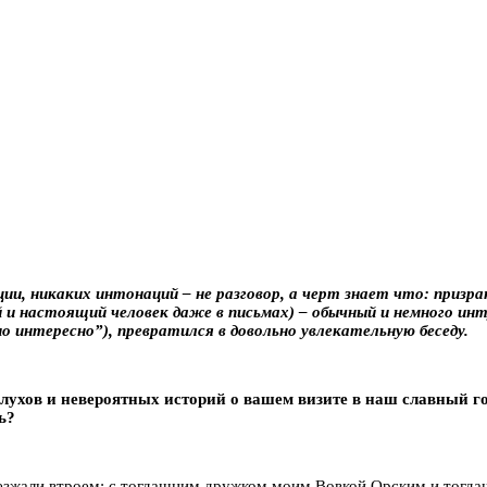
ии, никаких интонаций – не разговор, а черт знает что: призра
й и настоящий человек даже в письмах) – обычный и немного ин
о интересно”), превратился в довольно увлекательную беседу.
лухов и невероятных историй о вашем визите в наш славный г
ь?
Приезжали втроем: с тогдашним дружком моим Вовкой Орским и то