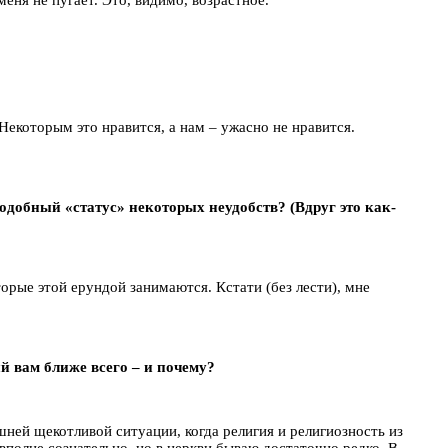
Некоторым это нравится, а нам – ужасно не нравится.
одобный «статус» некоторых неудобств? (Вдруг это как-
торые этой ерундой занимаются. Кстати (без лести), мне
й вам ближе всего – и почему?
шней щекотливой ситуации, когда религия и религиозность из
 вполне сознательно, но в церкви бываю достаточно редко. В