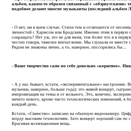
альбом, каким-то образом связанный с «обэриутскими» те
подобное делают многие музыканты (последний альбом Лу 
- О нет, ни в коем случае. Стихи тем и отличаются от песен
личностей с Хармсом или Бродским. Именно этим в первую о
сокращать? Нет уж, это не для меня, тем более что я в перву
честно говоря, тяжелое впечатление. Мы слушали ее вместе 
Ридом не знакомы лично, а то, наверное, поссорились бы…
- Ваше творчество само по себе довольно «корневое». Ни
- А у нас бывает, кстати, «экспериментальное» настроение. 
музычки, наверное, больше года): это живой концерт, сыгран
импровизация на темы и от вольного. Это, конечно, эксперим
ничего нового, кроме чисто технологических изменений, в 
каждый день.
Кстати, «Свинство» записано на обычную видеокамеру. Цифро
морду высоким технологиям. Зато концерт хороший сам по се
Красивая коллекционная вещь.