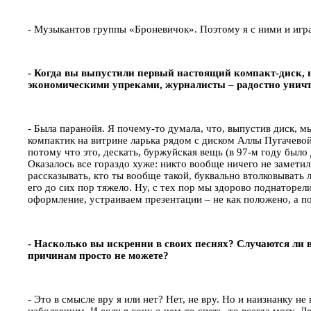
- Музыкантов группы «Броневичок». Поэтому я с ними и игр
- Когда вы выпустили первый настоящий компакт-диск, н
экономическими упреками, журналисты – радостно уничт
- Была паранойя. Я почему-то думала, что, выпустив диск, 
компактик на витрине ларька рядом с диском Аллы Пугачевой.
потому что это, дескать, буржуйская вещь (в 97-м году было
Оказалось все гораздо хуже: никто вообще ничего не заметил
рассказывать, кто ты вообще такой, буквально втолковывать 
его до сих пор тяжело. Ну, с тех пор мы здорово поднаторели
оформление, устраиваем презентации – не как положено, а 
- Насколько вы искренни в своих песнях? Случаются ли 
причинам просто не можете?
- Это в смысле вру я или нет? Нет, не вру. Но и наизнанку не
наболевшим. И если я хочу о чем-то спеть, то всегда могу. Д