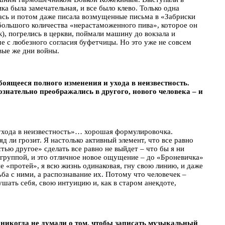
а была замечательная, и все было клево. Только одна
лась и потом даже писала возмущенные письма в «Забриски
большого количества «нерастаможенного пива», которое он
), погрелись в церкви, поймали машину до вокзала и
е с любезного согласия буфетчицы. Но это уже не совсем
вые же дни войны.
боящееся полного изменения и ухода в неизвестность.
ознательно преображались в другого, нового человека – и
и ухода в неизвестность»… хорошая формулировочка.
д ли грозит. Я настолько активный элемент, что все равно
тью другое» сделать все равно не выйдет – что бы я ни
е, группой, и это отличное новое ощущение – до «Броневичка»
не «протей», я всю жизнь одинаковая, гну свою линию, и даже
ьба с ними, а распознавание их. Потому что человечек –
ушать себя, свою интуицию и, как в старом анекдоте,
 никогда не думали о том, чтобы записать музыкальный