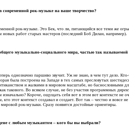
 в современной рок-музыке на ваше творчество?
ременной рок-музыке. Это Бек, что ли, питающийся все теми же огр
м новых работ старых мастеров (последний Боб Дилан, например).
м общего музыкально-социального мира, частью так называемой
 теперь однозначно паршиво звучит. Уж не знаю, в чем тут дело. Кт
оторая была построена на Западе в тех самых пресловутых шестидес
тиканством и жалкими в мировом масштабе, но баснословными для 
ак такового. Во всяком случае, не без участия программных директ
 изначально? Короче, ощущать себя вот в этом вот контексте не оч
, кто этот контекст создавал и создает. Вот так – честно и вовсе н
 мировой рок-музыки. Сразу появятся достойные ориентиры.
 сцене с любым музыкантом – кого бы вы выбрали?