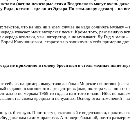
кстами (вот на некоторые стихи Введенского могут очень даже
Рида, кстати – где он из Эдгара По глэм-оперу сделал) – но в
ных текстов, что на них ни в коем случае не надо сочинять музык
чередь ужасает меня авторская песня. Кроме того, рекомендую вс
ю очередь все-таки, увы, литератор, а не музыкант. Лу Рид у меня 
с Борей Канунниковым, старательно запихнули в себя примерно две
когда не приходило в голову броситься в столь модные ныне з
Вот сейчас, например, выпустили альбом «Морское свинство» (назв
ный недавно в московском арт-центре «Дом», полтора часа нон-стоп,
ентально по меркам 1969-го года, а нам того и надо. Ибо, по наше
большинстве своем вредных и ненужных. Основу этих изменений – з
вую, бытовую. Просто звук, скатанный с видеозаписи, практически
бе, даже нам самим нравится. А конверт большой, почти размером