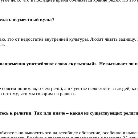
сделать неуместный культ?
ю, это от недостатка внутренней культуры. Любят лизать задницу. 
ся.
, непременно употребляют слово «культовый». Не вызывает ли п
 совсем понимаю, о чем речь), а в чувстве неловкости за людей, ко
го потому, что мы говорим на равных.
итесь к религии. Так или иначе – какая из существующих религи
 обязательно выносить это на всеобщее обозрение, особенно в ныне
удие власти. Вообще я крестилась в православие в возрасте 25 лет,