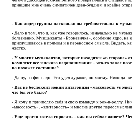
принципе мне очень симпатичен дзен-буддизм и крайне отвра
- Как лидер группы насколько вы требовательны к музы
- Дело в том, что я, как уже говорилось, изначально не муз
болезненно. Музщыканты «Броневичка», особенно ядро, на к
прислушиваюсь в прямом и в переносном смысле. Видеть, как
жестко.
- У многих музыкантов, которые находятся «в стороне» 
комплект вселенского недопонимания – что-то такое поэти
на похожее состояние?
- Да ну, на фиг надо. Это удел дураков, по-моему. Никогда н
- Вас не беспокоит некий антагонизм «массовость
vs
элита
что бы это было?
- Я хочу и причисляю себя и свою команду к рок-н-роллу. Ни
«массовость», «элитарность» и многие другие переосмыслены
- Еще просто хотела спросить – как вы сейчас живете? Ч