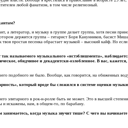
тителен любой фанатизм, в том числе религиозный.
кантам?
ыкант, а литератор, и музыку в группе делает группа, хотя песни п
отором держится группа – гитарист Боря Канунников, басист Миш
 твоя простая песенка обрастает музыкой – высокий кайф. Но если 
от так называемого музыкального «истэблишмента», наблюдаетс
ческое, обидчивое и декадентски-озлобленное. В вас, кажется, 
ичего подобного не было. Вообще, как говорится, на обиженных воду
рность», который вроде бы сложился в системе оценки музыки?
чего элитарного в рок-н-ролле быть не может. Это в высшей степени
 и искажены, нам, в общем-то, по барабану.
ем занимаетесь, когда музыка звучит тише? С чего вы начинает