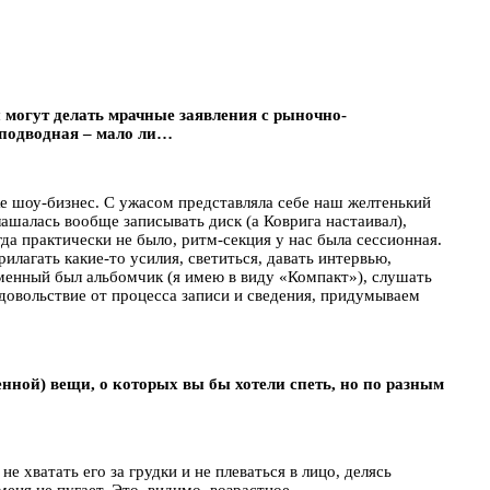
 могут делать мрачные заявления с рыночно-
 подводная – мало ли…
же шоу-бизнес. С ужасом представляла себе наш желтенький
лашалась вообще записывать диск (а Коврига настаивал),
гда практически не было, ритм-секция у нас была сессионная.
илагать какие-то усилия, светиться, давать интервью,
ременный был альбомчик (я имею в виду «Компакт»), слушать
 удовольствие от процесса записи и сведения, придумываем
нной) вещи, о которых вы бы хотели спеть, но по разным
е хватать его за грудки и не плеваться в лицо, делясь
меня не пугает. Это, видимо, возрастное.