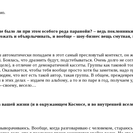
аю.
е было ли при этом особого рода паранойи? – ведь поклонники
ожать и объярлычивать, и вообще – шоу-бизнес вещь смутная,
мы автоматически попадаем в этот самый пресловутый контекст, он 
 Боялась, что дразнить будут, подстебываться. Очень долго не сог
 дело), в отличие от демократичной кассеты. Группы как таковой то
. Оказывается, чтобы тебя вообще просто хотя бы заметили, надо пр
людям, что вот есть такой автор, такая группа. В общем, преждев
 в этих делах – издаем по альбому, а то и по паре в год, получаем
по–своему, весело…
в вашей жизни (и в окружающем Космосе, и во внутренней вселе
 выворачиваюсь. Вообще, когда разговариваю с человеком, стараюсь н
ругое дело, что в последнее время сочиняется крайне редко. Но это 