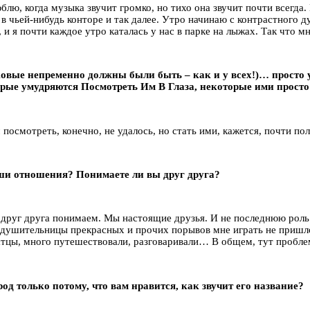
блю, когда музыка звучит громко, но тихо она звучит почти всегда
 в чьей-нибудь конторе и так далее. Утро начинаю с контрастного д
и я почти каждое утро каталась у нас в парке на лыжах. Так что мн
овые непременно должны были быть – как и у всех!)… просто у
орые умудряются Посмотреть Им В Глаза, некоторые ими прост
посмотреть, конечно, не удалось, но стать ими, кажется, почти п
аши отношения? Понимаете ли вы друг друга?
о друг друга понимаем. Мы настоящие друзья. И не последнюю роль
и-душительницы прекрасных и прочих порывов мне играть не пришло
ратцы, много путешествовали, разговаривали… В общем, тут пробле
од только потому, что вам нравится, как звучит его название?