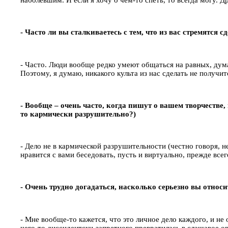
- Часто ли вы сталкиваетесь с тем, что из вас стремятся 
- Часто. Люди вообще редко умеют общаться на равных, дума
Поэтому, я думаю, никакого культа из нас сделать не получит
- Вообще – очень часто, когда пишут о вашем творчестве
то кармически разрушительно?)
- Дело не в кармической разрушительности (честно говоря, не
нравится с вами беседовать, пусть и виртуально, прежде все
- Очень трудно догадаться, насколько серьезно вы относ
- Мне вообще-то кажется, что это личное дело каждого, и не
чего-то диссидентски-запретного превратилась в слащавое ор