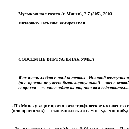
Музыкальная газета (г. Минск), ? 7 (305), 2003
Интервью Татьяны Замировской
СОВСЕМ НЕ ВИРТУАЛЬНАЯ УМКА
Я не очень люблю e-mail интервью. Никакой коммуникац
(она просто не умеет быть виртуальной – очень живо
вопросов – вы отвечайте на то, что вам действительн
-
По Минску ходит просто катастрофическое количество с
(или просто так) – и запомнилось ли вам оттуда что-нибуд
- Да, мы однажды играли в Минске. В 96-м году, весной. 