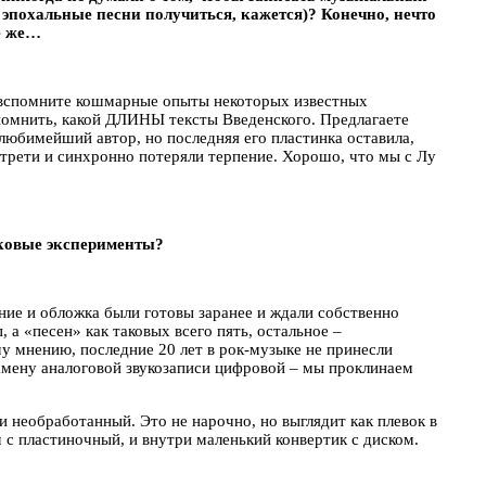
 эпохальные песни получиться, кажется)? Конечно, нечто
се же…
у – вспомните кошмарные опыты некоторых известных
помнить, какой ДЛИНЫ тексты Введенского. Предлагаете
– любимейший автор, но последняя его пластинка оставила,
 трети и синхронно потеряли терпение. Хорошо, что мы с Лу
вуковые эксперименты?
ание и обложка были готовы заранее и ждали собственно
 а «песен» как таковых всего пять, остальное –
му мнению, последние 20 лет в рок-музыке не принесли
амену аналоговой звукозаписи цифровой – мы проклинаем
 необработанный. Это не нарочно, но выглядит как плевок в
 с пластиночный, и внутри маленький конвертик с диском.