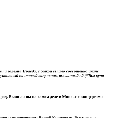
ки и големы. Правда, с Умкой вышло совершенно иначе
туитивный почтовый вопросник, высланный ей (“Там куча
ород. Были ли вы на самом деле в Минске с концертами
гдашним гармошечником Вовкой Кожекиным. Выступали в