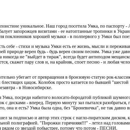
оистине уникальное. Наш город посетила Умка, по паспорту - А
е балует запорожцев визитами - ее натоптанные тропинки в Укра
ля поклонников хорошей музыки - в полпервого у Умки был поез
сть себе - стихи и музыка Умки есть ее жизнь, мысли и пережива
оей природе верен будь - будь верен своим песням. Умка уже дав
 никогда не "выйдет в тираж", всегда будет антиподом мещанског
я, скажет пару слов и, на крайняк, споет песню - и любая чело
мительно убегает от превращения в бронзовую статую рок-классика
 и блестящих цацок. Колобок просто катается по бывшей "шесто
лезавтра - в Новосибирске.
я Умка, посреди набитого волосато-бородатой публикой шумного 
шок с дисками - вперед. Первую минуту зал пытался разобраться,
то, она и есть? Умка была одна, без "Броневичка", не так давно 
шел за подписью и автор этих строк с нагло-пиратским диском,
альной полиграфией. "Пирожки горячияяя!!!" - летел над голова
я рядом со звездой побыстрее, потому что потом - ПЕСНИ.