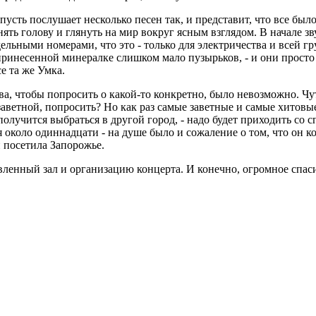
 пусть послушает несколько песен так, и представит, что все бы
ь голову и глянуть на мир вокруг ясным взглядом. В начале зв
дельными номерами, что это - только для электричества и всей гр
ринесенной минералке слишком мало пузырьков, - и они просто 
се та же Умка.
а, чтобы попросить о какой-то конкретно, было невозможно. Чут
заветной, попросить? Но как раз самые заветные и самые хитовые
получится выбраться в другой город, - надо будет приходить со 
ся около одиннадцати - на душе было и сожаление о том, что он к
 посетила Запорожье.
ленный зал и организацию концерта. И конечно, огромное спасиб