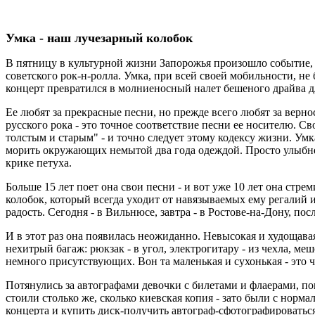
Умка - наш лучезарный колобок
В пятницу в культурной жизни Запорожья произошло событие, п
советского рок-н-ролла. Умка, при всей своей мобильности, н
концерт превратился в молниеносный налет бешеного драйва д
Ее любят за прекрасные песни, но прежде всего любят за верно
русского рока - это точное соответствие песни ее носителю. Св
толстым и старым" - и точно следует этому кодексу жизни. Умка
морить окружающих немытой два года одеждой. Просто улыбнетс
крике петуха.
Больше 15 лет поет она свои песни - и вот уже 10 лет она стре
колобок, который всегда уходит от навязываемых ему регалий
радость. Сегодня - в Вильнюсе, завтра - в Ростове-на-Дону, пос
И в этот раз она появилась неожиданно. Невысокая и худощава
нехитрый багаж: рюкзак - в угол, электрогитару - из чехла, ме
немного присутствующих. Вон та маленькая и сухонькая - это ч
Потянулись за автографами девочки с билетами и флаерами, по
стоили столько же, сколько киевская копия - зато были с норм
концерта и купить диск-получить автограф-сфотографироватьс