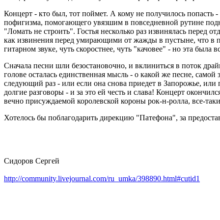
Концерт - кто был, тот поймет. А кому не получилось попасть -
пофигизма, помогающего увязшим в повседневной рутине поднят
"Ломать не строить". Гостья несколько раз извинялась перед от
как извинения перед умирающими от жажды в пустыне, что в п
гитарном звуке, чуть скоростнее, чуть "качовее" - но эта была в
Сначала песни шли безостановочно, и вклиниться в поток драйв
голове осталась единственная мысль - о какой же песне, самой 
следующий раз - или если она снова приедет в Запорожье, или 
долгие разговоры - и за это ей честь и слава! Концерт окончил
вечно присуждаемой королевской короны рок-н-ролла, все-таки
Хотелось бы поблагодарить дирекцию "Патефона", за предостав
Сидоров Сергей
http://community.livejournal.com/ru_umka/398890.html#cutid1