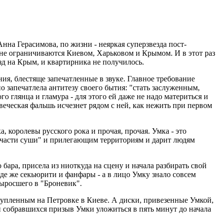
нна Герасимова, по жизни - неяркая суперзвезда пост-
ине ограничиваются Киевом, Харьковом и Крымом. И в этот раз
д на Крым, и квартирника не получилось.
ния, блестяще запечатленные в звуке. Главное требование
но запечатлела антитезу своего бытия: "стать заслуженным,
о глянца и гламура - для этого ей даже не надо материться и
веческая фальшь исчезнет рядом с ней, как нежить при первом
, королевы русского рока и прочая, прочая. Умка - это
й части суши" и прилегающим территориям и дарит людям
бара, присела из ниоткуда на сцену и начала разбирать свой
 где же секьюрити и фанфары - а в лицо Умку знало совсем
выросшего в "Броневик".
 купленным на Петровке в Киеве. А диски, привезенные Умкой,
ми собравшихся призыв Умки уложиться в пять минут до начала