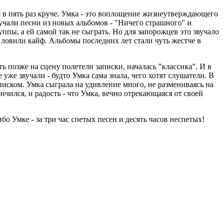
ло в пять раз круче. Умка - это воплощение жизнеутверждающего
учали песни из новых альбомов - "Ничего страшного" и
уппы, а ей самой так не сыграть. Но для запорожцев это звучало
ловили кайф. Альбомы последних лет стали чуть жестче в
ь позже на сцену полетели записки, началась "классика". И в
 уже звучали - будто Умка сама знала, чего хотят слушатели. В
списком. Умка сыграла на удивление много, не размениваясь на
ончился, и радость - что Умка, вечно отрекающаяся от своей
о Умке - за три час спетых песен и десять часов неспетых!