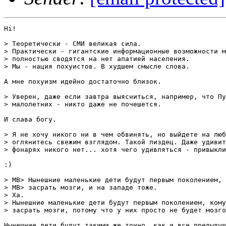
Hi!

> Теоретически - СМИ великая сила.

> Практически - гигантские информационные возможности м
> полностью сводятся на нет апатией населения.

> Мы - нация похуистов. В худшем смысле слова.

А мне похуизм идейно достаточно близок.

> Уверен, даже если завтра выясниться, например, что Пу
> малолетних - никто даже не почешется.

И слава богу.

> Я не хочу никого ни в чем обвинять, но выйдете на люб
> оглянитесь свежим взглядом. Такой пиздец. Даже удивит
> фонарях никого нет... хотя чего удивляться - привыкли
:)

> MB> Нынешние маленькие дети будут первым поколением, 
> MB> засрать мозги, и на западе тоже.

> Ха.

> Нынешние маленькие дети будут первым поколением, кому
> засрать мозги, потому что у них просто не будет мозго
Нынешние дети будут такими же точно, как и все предыдущ