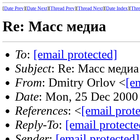
[
Date Prev
][
Date Next
][
Thread Prev
][
Thread Next
][
Date Index
][
Thre
Re: Масс медиа
To
:
[email protected]
Subject
: Re: Масс медиа
From
: Dmitry Orlov <
[e
Date
: Mon, 25 Dec 2000
References
: <
[email prot
Reply-To
:
[email protecte
Sender
:
[email protected]