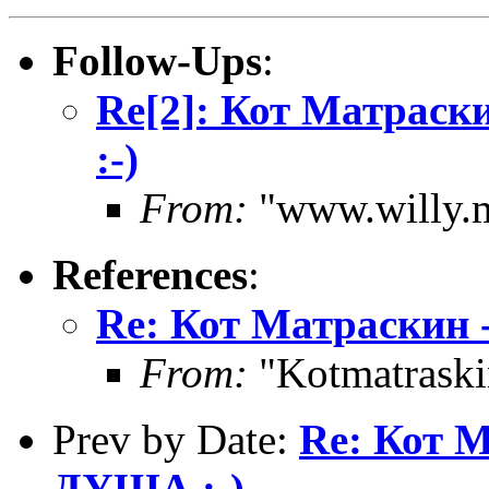
Follow-Ups
:
Re[2]: Кот Матра
:-)
From:
"www.willy.m
References
:
Re: Кот Матраски
From:
"Kotmatraski
Prev by Date:
Re: Кот
ДУША :-)