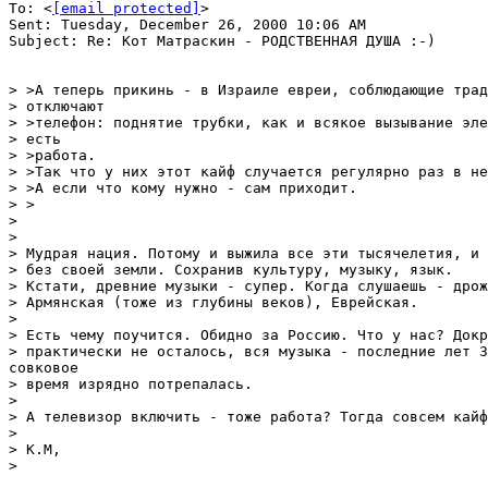
To: <
[email protected]
>

Sent: Tuesday, December 26, 2000 10:06 AM

Subject: Re: Кот Матраскин - РОДСТВЕННАЯ ДУША :-)

> >А теперь прикинь - в Израиле евреи, соблюдающие трад
> отключают

> >телефон: поднятие трубки, как и всякое вызывание эле
> есть

> >работа.

> >Так что у них этот кайф случается регулярно раз в не
> >А если что кому нужно - сам приходит.

> >

>

>

> Мудрая нация. Потому и выжила все эти тысячелетия, и 
> без своей земли. Сохранив культуру, музыку, язык.

> Кстати, древние музыки - супер. Когда слушаешь - дрож
> Армянская (тоже из глубины веков), Еврейская.

>

> Есть чему поучится. Обидно за Россию. Что у нас? Докр
> практически не осталось, вся музыка - последние лет 3
совковое

> время изрядно потрепалась.

>

> А телевизор включить - тоже работа? Тогда совсем кайф
>

> К.М,

>
