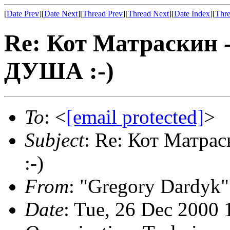
[
Date Prev
][
Date Next
][
Thread Prev
][
Thread Next
][
Date Index
][
Thre
Re: Кот Матраски
ДУША :-)
To
: <
[email protected]
>
Subject
: Re: Кот Мат
:-)
From
: "Gregory Dardyk"
Date
: Tue, 26 Dec 2000