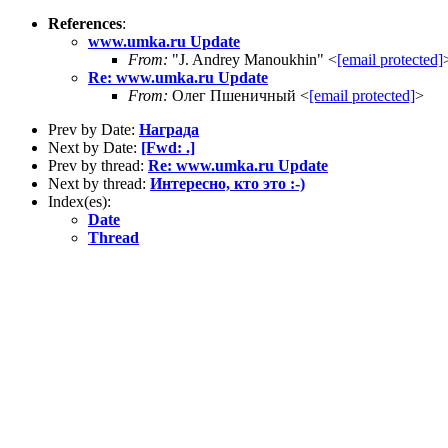
References
:
www.umka.ru Update
From:
"J. Andrey Manoukhin" <
[email protected]
Re: www.umka.ru Update
From:
Олег Пшеничный <
[email protected]
>
Prev by Date:
Награда
Next by Date:
[Fwd: .]
Prev by thread:
Re: www.umka.ru Update
Next by thread:
Интересно, кто это :-)
Index(es):
Date
Thread