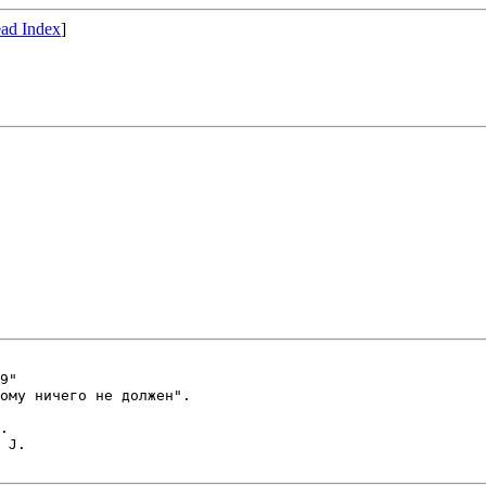
ad Index
]
9"

ому ничего не должен".

.


