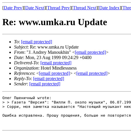
[
Date Prev
][
Date Next
][
Thread Prev
][
Thread Next
][
Date Index
][
Thre
Re: www.umka.ru Update
To
:
[email protected]
Subject
: Re: www.umka.ru Update
From
: "J. Andrey Manoukhin" <
[email protected]
>
Date
: Mon, 23 Aug 1999 09:24:29 +0400
Delivered-To
:
[email protected]
Organization
: Hotel Mindlessness
References
: <
[email protected]
> <
[email protected]
>
Reply-To
:
[email protected]
Sender
:
[email protected]
Олег Пшеничный wrote:

> > Газета "Версия": "Вилли П. около музыки", 06.07.199
> Сорри, моя заметка называется "Настоящий музыкант ник
Ошибка исправлена. Прошу прощения, больше не повторится
							J.