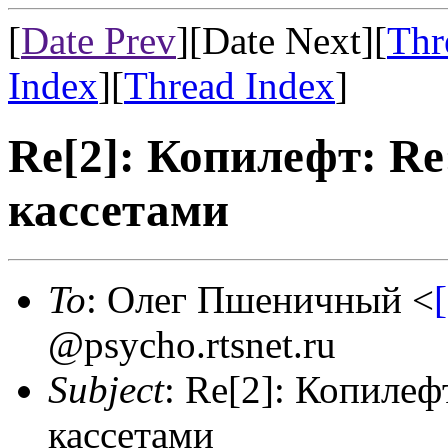
[
Date Prev
][Date Next][
Thr
Index
][
Thread Index
]
Re[2]: Копилефт: R
кассетами
To
: Олег Пшеничный <
@psycho.rtsnet.ru
Subject
: Re[2]: Копиле
кассетами