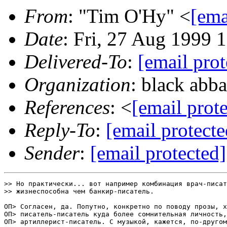
From
: "Tim O'Hy" <
[ema
Date
: Fri, 27 Aug 1999 
Delivered-To
:
[email prot
Organization
: black abba
References
: <
[email prot
Reply-To
:
[email protecte
Sender
:
[email protected]
>> Но практически... вот например комбинация врач-писат
>> жизнеспособна чем банкир-писатель.

ОП> Согласен, да. Попутно, конкретно по поводу прозы, х
ОП> писатель-писатель куда более сомнительная личность,
ОП> артиллерист-писатель. С музыкой, кажется, по-другом