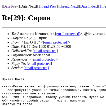
[
Date Prev
][Date Next][
Thread Prev
][
Thread Next
][
Date Index
][
Thre
Re[29]: Сирин
To
: Анастасия Качинская <
[email protected]
>, @bravo.rtsnet
Subject
: Re[29]: Сирин
From
: "Tim O'Hy" <
[email protected]
>
Date
: Fri, 17 Dec 1999 01:28:59 +0300
Delivered-To
:
[email protected]
Organization
: black abbat
References
: <
[email protected]
>
Reply-To
:
[email protected]
Sender
:
[email protected]
Привет Настя.

--->>>Мысль верна, но формулировать надо иначе. "смысл"
--->>>требующее указание точки приложения, поэтому прил
--->>>понятиям иметь не может.

АК> - тим, я поражаюсь твоему умению говорить мудрёные 
АК> какой-то особый отдел... мозга, например.

Пожалуй ты права.
