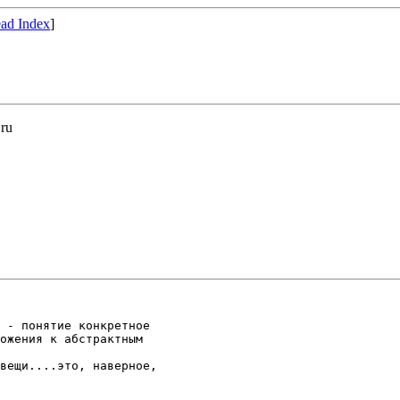
ad Index
]
.ru
 - понятие конкретное

ожения к абстрактным

вещи....это, наверное,
