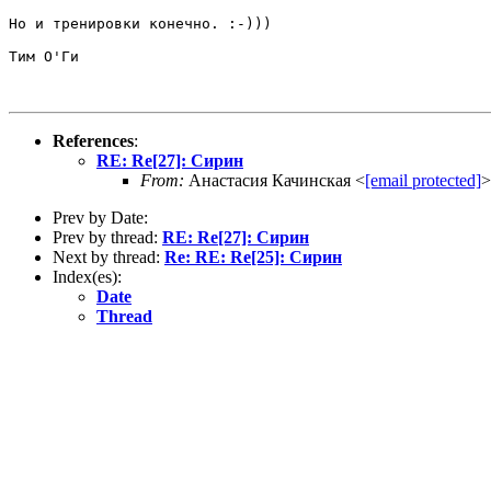
Но и тренировки конечно. :-)))

Тим О'Ги

References
:
RE: Re[27]: Сирин
From:
Анастасия Качинская <
[email protected]
>
Prev by Date:
Prev by thread:
RE: Re[27]: Сирин
Next by thread:
Re: RE: Re[25]: Сирин
Index(es):
Date
Thread