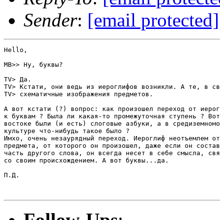
Sender
:
[email protected]
Hello,

MB>> Ну, буквы?

TV> Да.

TV> Кстати, они ведь из иероглифов возникли. А те, в св
TV> схематичные изображения предметов.

А вот кстати (?) вопрос: как произошел переход от иерог
к буквам ? Была ли какая-то промежуточная ступень ? Вот
востоке были (и есть) слоговые азбуки, а в средиземномо
культуре что-нибудь такое было ?

Имхо, очень незаурядный переход. Иероглиф неотъемлем от

предмета, от которого он произошел, даже если он состав
часть другого слова, он всегда несет в себе смысла, свя
со своим происхождением. А вот буквы...да.

П.Д.

Follow-Ups
: