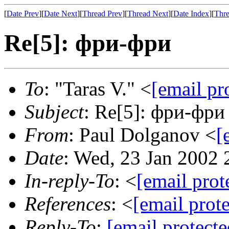
[
Date Prev
][
Date Next
][
Thread Prev
][
Thread Next
][
Date Index
][
Thre
Re[5]: фри-фри
To
: "Taras V." <
[email pr
Subject
: Re[5]: фри-фри
From
: Paul Dolganov <
[
Date
: Wed, 23 Jan 2002
In-reply-To
: <
[email prot
References
: <
[email prot
Reply-To
:
[email protecte