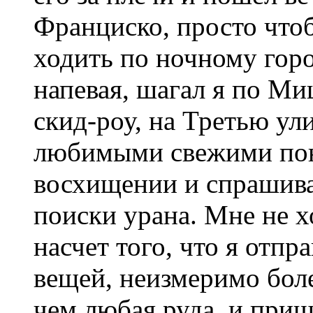
Франциско, просто чтоб
ходить по ночному горо
напевая, шагал я по Ми
скид-роу, на Третью ул
любимыми свежими понч
восхищении и спрашивал
поиски урана. Мне не х
насчет того, что я отп
вещей, неизмеримо боле
чем любая руда, и приш