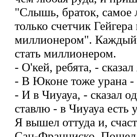
"Слышь, браток, самое
только счетчик Гейгера 
миллионером". Каждый 
стать миллионером.
- О'кей, ребята, - сказал
- В Юконе тоже урана - 
- И в Чиуауа, - сказал 
ставлю - в Чиуауа есть 
Я вышел оттуда и, счас
Сан-Франциско. Пошел к