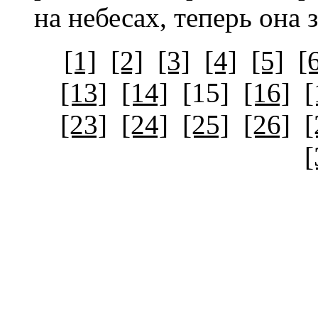
на небесах, теперь она з
[1]
[2]
[3]
[4]
[5]
[
[13]
[14]
[15]
[16]
[
[23]
[24]
[25]
[26]
[
[