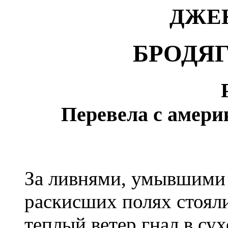
ДЖЕК
БРОДЯ
Перевела с амери
За ливнями, умывшими в
раскисших полях стоял
теплый ветер гнал в су