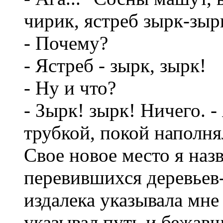
чирик, ястреб зырк-зырк
- Почему?
- Ястреб - зырк, зырк!
- Ну и что?
- Зырк! зырк! Ничего. 
трубкой, покой наполня
Свое новое место я назв
перевившихся деревьев-
издалека указывала мне
указывал путь и бежав